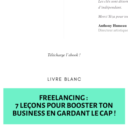
Les clés sont déso
d’indépendant.
Merci Yéza pour to
Anthony Humeau
Directeur artistique
Télécharge l’ebook !