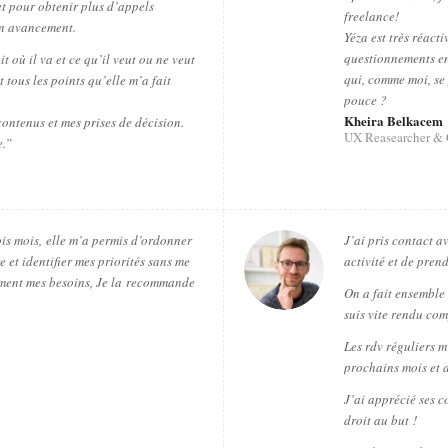
net pour obtenir plus d’appels
freelance!
on avancement.
Yéza est très réacti
questionnements en
 où il va et ce qu’il veut ou ne veut
qui, comme moi, se
 tous les points qu’elle m’a fait
pouce ?
Kheira Belkacem
ontenus et mes prises de décision.
UX Reasearcher & 
e.”
is mois,
elle m’a permis d’ordonner
J’ai pris contact a
e et identifier mes priorités sans me
activité et de pren
ment mes besoins, Je la
recommande
On a fait ensemble 
suis vite rendu com
Les rdv réguliers m
prochains mois et 
J’ai apprécié ses 
droit au but !