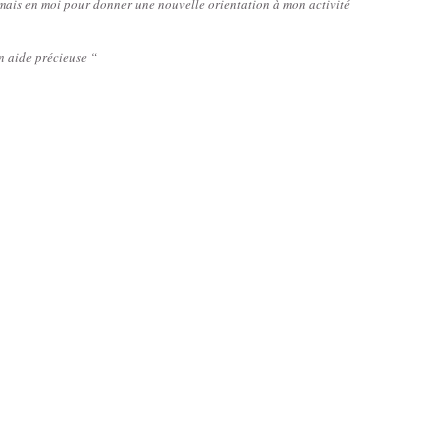
rmais en moi pour donner une nouvelle orientation à mon activité
n aide précieuse “