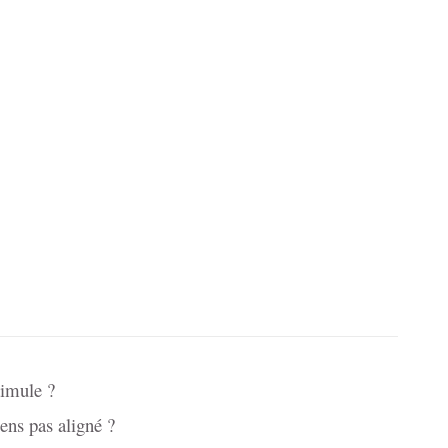
timule ?
sens pas aligné ?