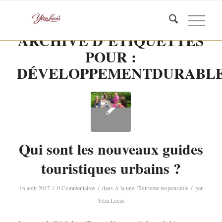
ARCHIVE D’ÉTIQUETTES
POUR :
DÉVELOPPEMENTDURABL
Qui sont les nouveaux guides
touristiques urbains ?
/
/
/
16 août 2017
0 Commentaires
dans
A la une
,
Tourisme responsable
par
Yéza Lucas