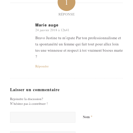
1
RÉPONSE
Marie auge
24 janvier 2018 à 12h41
dit
:
Bravo Justine tu m’epate Par ton professionnalisme et
ta spontanéité un femme qui fait tout pour allez loin
tes une winneuse et respect à toi vraiment bisous marie
?
Répondre
Laisser un commentaire
Rejoindre la discussion?
N’hésitez pas à contribuer !
*
Nom