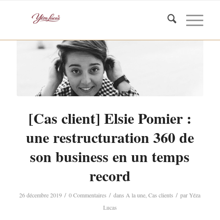
[Cas client] Elsie Pomier :
une restructuration 360 de
son business en un temps
record
/
/
/
26 décembre 2019
0 Commentaires
dans
A la une
,
Cas clients
par
Yéza
Lucas