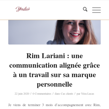
Rim Lariani : une
communication alignée grâce
à un travail sur sa marque
personnelle
/
/
/
22 juin 2020
0 Commentaires
dans
Cas clients
par
Yéza Lucas
Je viens de terminer 3 mois d’accompagnement avec Rim,