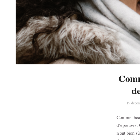
Comme
de
19 déce
Comme beauc
d’épreuves. 
n’ont bien s