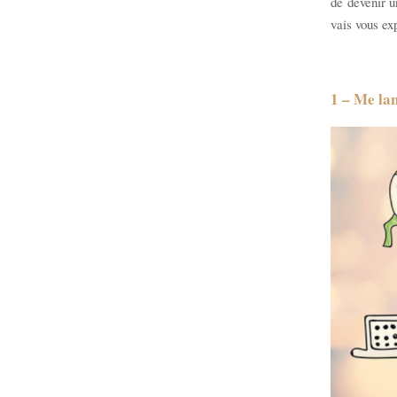
de devenir u
vais vous exp
1 – Me lan