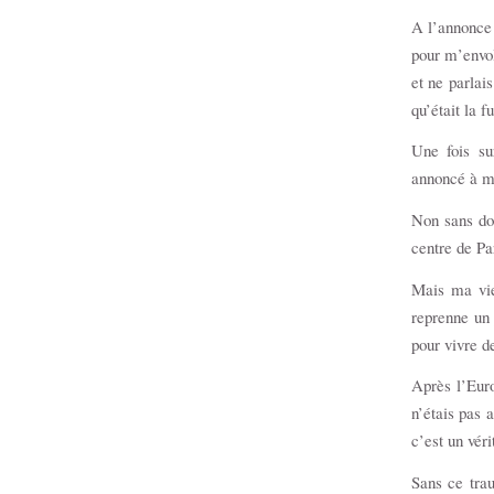
A l’annonce 
pour m’envol
et ne parlai
qu’était la f
Une fois su
annoncé à mo
Non sans do
centre de Pa
Mais ma vie 
reprenne un 
pour vivre d
Après l’Euro
n’étais pas 
c’est un véri
Sans ce trau