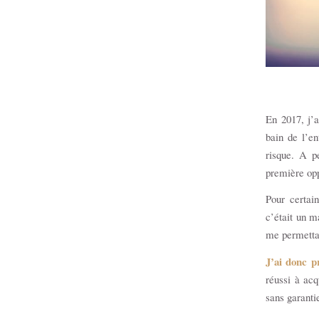
En 2017, j’a
bain de l’en
risque. A p
première opp
Pour certai
c’était un m
me permettai
J’ai donc p
réussi à ac
sans garantie