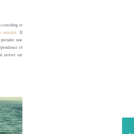
u coaching et
s salariée
. Il
r prendre une
épendance et
r arriver sur