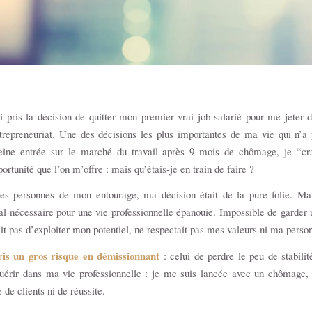
i pris la décision de quitter mon premier vrai job salarié pour me jeter 
trepreneuriat. Une des décisions les plus importantes de ma vie qui n’a
eine entrée sur le marché du travail après 9 mois de chômage, je “cr
ortunité que l’on m’offre : mais qu’étais-je en train de faire ?
nes personnes de mon entourage, ma décision était de la pure folie. Ma
al nécessaire pour une vie professionnelle épanouie. Impossible de garder 
t pas d’exploiter mon potentiel, ne respectait pas mes valeurs ni ma pers
ris un gros risque en démissionnant
: celui de perdre le peu de stabilit
quérir dans ma vie professionnelle : je me suis lancée avec un chômage, 
 de clients ni de réussite.