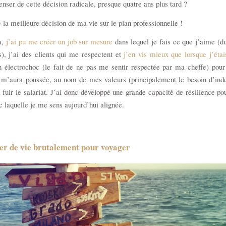
enser de cette décision radicale, presque quatre ans plus tard ?
é la meilleure décision de ma vie sur le plan professionnelle !
a,
j’ai pu me créer un job sur mesure
dans lequel je fais ce que j’aime (d
), j’ai des clients qui me respectent et
j’en vis mieux que lorsque j’étai
n électrochoc (le fait de ne pas me sentir respectée par ma cheffe) pou
i m’aura poussée, au nom de mes valeurs (principalement le besoin d’ind
à fuir le salariat. J’ai donc développé une grande capacité de résilience pou
c laquelle je me sens aujourd’hui alignée.
er de vie brutalement pour voyager