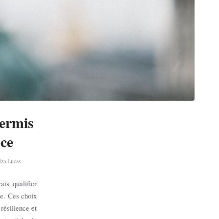
permis
nce
za Lucas
is qualifier
ie. Ces choix
résilience et