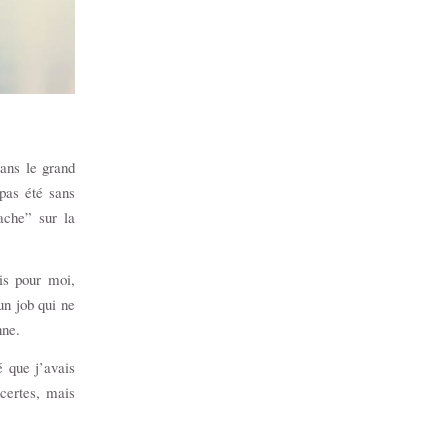
dans le grand
 pas été sans
ache” sur la
is pour moi,
un job qui ne
onne.
é que j’avais
certes, mais