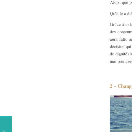
Alors, que p
Qu’elle a ét
Grâce à cel
des contenus
aura fallu u
décision qu
de dignité) 
une voie ave
2 – Chang
2020 : Bilan d’un mois
de digital nomadisme en