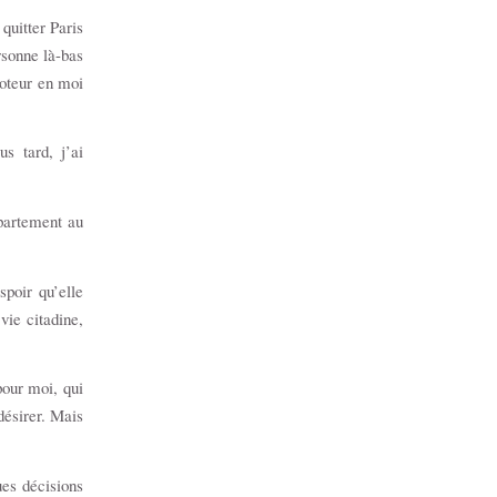
quitter Paris
rsonne là-bas
oteur en moi
s tard, j’ai
partement au
spoir qu’elle
vie citadine,
pour moi, qui
désirer. Mais
ues décisions