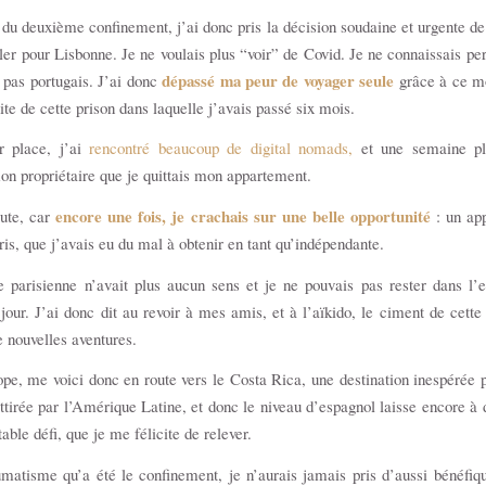
du deuxième confinement, j’ai donc pris la décision soudaine et urgente de 
er pour Lisbonne. Je ne voulais plus “voir” de Covid. Je ne connaissais pe
dépassé ma peur de voyager seule
s pas portugais. J’ai donc
grâce à ce m
uite de cette prison dans laquelle j’avais passé six mois.
r place, j’ai
rencontré beaucoup de digital nomads,
et une semaine plu
n propriétaire que je quittais mon appartement.
encore une fois, je crachais sur une belle opportunité
ute, car
: un ap
ris, que j’avais eu du mal à obtenir en tant qu’indépendante.
parisienne n’avait plus aucun sens et je ne pouvais pas rester dans l’e
jour. J’ai donc dit au revoir à mes amis, et à l’aïkido, le ciment de cette 
e nouvelles aventures.
pe, me voici donc en route vers le Costa Rica, une destination inespérée 
attirée par l’Amérique Latine, et donc le niveau d’espagnol laisse encore à 
table défi, que je me félicite de relever.
matisme qu’a été le confinement, je n’aurais jamais pris d’aussi bénéfiq