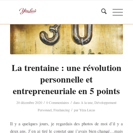
La trentaine : une révolution
personnelle et
entrepreneuriale en 5 points
/
/
20 décembre 2020
0 Commentaires
dans
A la une
,
Développement
/
Personnel
,
Freelancing
par
Yéza Lucas
Il y a quelques jours, je regardais des photos de moi d’il y a
deux ans. J’en ai tiré le constat que j’avais bien changé…mais