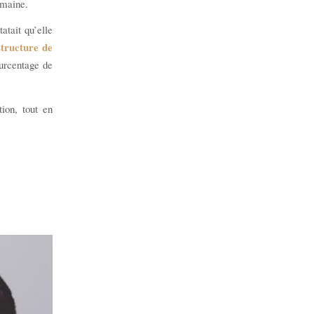
semaine.
atait qu’elle
structure de
urcentage de
ion, tout en