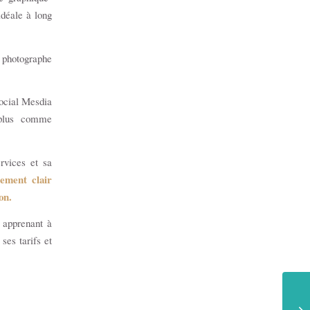
déale à long
photographe
Social Mesdia
 plus comme
rvices et sa
nement clair
on.
apprenant à
ses tarifs et