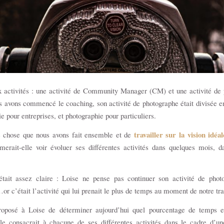
x activités : une activité de Community Manager (CM) et une activité de 
 avons commencé le coaching, son activité de photographe était divisée e
ie pour entreprises, et photographie pour particuliers.
travailler sur la vision idéa
 chose que nous avons fait ensemble et de
erait-elle voir évoluer ses différentes activités dans quelques mois, d
était assez claire : Loise ne pense pas continuer son activité de phot
…or c’était l’activité qui lui prenait le plus de temps au moment de notre tr
roposé à Loise de déterminer aujourd’hui quel pourcentage de temps e
lle consacrait à chacune de ses différentes activités dans le cadre d’u