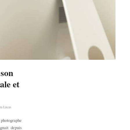
 son
ale et
za Lucas
 photographe
gnait depuis