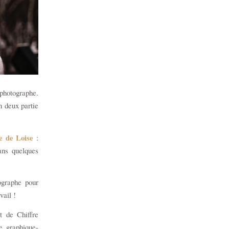
photographe.
n deux partie
le de Loise
:
ans quelques
ographe pour
avail !
t de Chiffre
ne graphique-