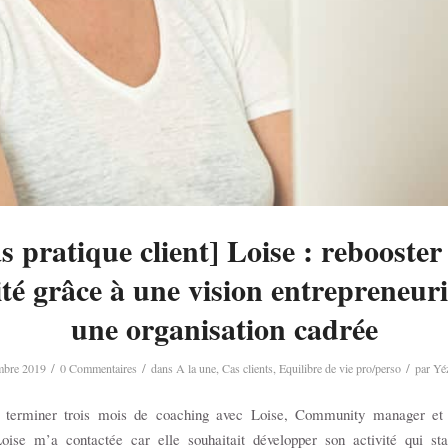
s pratique client] Loise : rebooster
ité grâce à une vision entrepreneuri
une organisation cadrée
/
/
/
mbre 2019
0 Commentaires
dans
A la une
,
Cas clients
,
Equilibre de vie pro/perso
par
Yé
 terminer trois mois de coaching avec Loise, Community manager et
Loise m’a contactée car elle souhaitait développer son activité qui sta