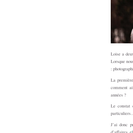
Loise a deu
Lorsque nous
: photograph
La première
comment aim
années ?
Le constat 
particuliers
J’ai donc p
d’affaires e