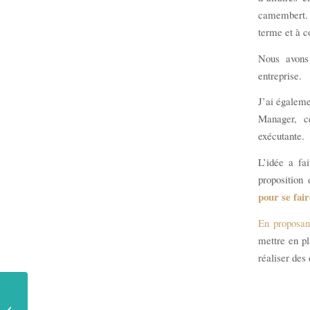
camembert. 
terme et à c
Nous avons
entreprise.
J’ai égaleme
Manager, c
exécutante.
L’idée a fa
proposition 
pour se fai
En proposant
mettre en pl
réaliser des 
Organisation : les 5
raisons qui empêchent