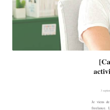
[Ca
activ
3 septe
Je viens de
freelance. 