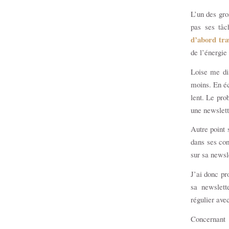
L’un des gros
pas ses tâc
d’abord tra
de l’énergie
Loise me dis
moins. En éc
lent. Le pro
une newslett
Autre point 
dans ses con
sur sa newsl
J’ai donc pr
sa newslett
régulier ave
Concernant l