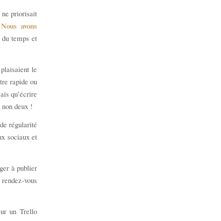
 ne priorisait
Nous avons
.
 du temps et
plaisaient le
tre rapide ou
ais qu’écrire
t non deux !
de régularité
ux sociaux et
ger à publier
 rendez-vous
sur un Trello