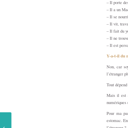
– Il porte de
– Il a un Ma
– Il se nourr
– Il vit, tra
– Il fait du
– Il ne trou
– Il est per
Y-a-t-il du 
Non, car soy
l’étranger p
Tout dépend 
Mais il est 
numériques 
Pour ma par
estomac. En 
Pourquoi devenir Digital
l’étranger ?