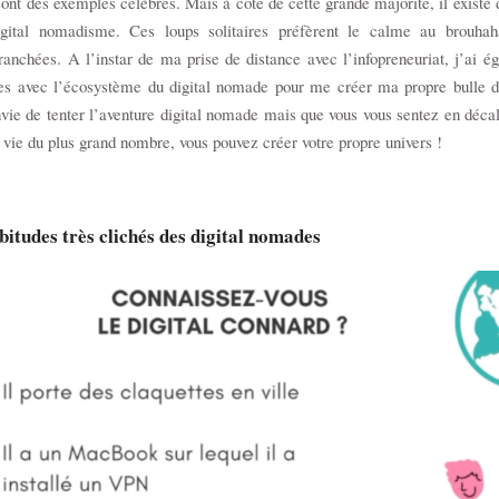
nt des exemples célèbres. Mais à côté de cette grande majorité, il existe 
igital nomadisme. Ces loups solitaires préfèrent le calme au brouhah
ranchées. A l’instar de ma prise de distance avec l’infopreneuriat, j’ai é
es avec l’écosystème du digital nomade pour me créer ma propre bulle de
vie de tenter l’aventure digital nomade mais que vous vous sentez en déca
 vie du plus grand nombre, vous pouvez créer votre propre univers !
bitudes très clichés des digital nomades