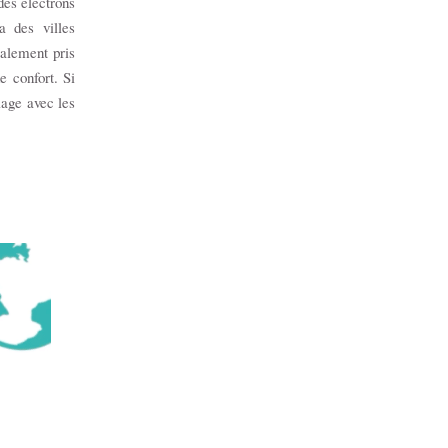
des électrons
a des villes
galement pris
 confort. Si
lage avec les