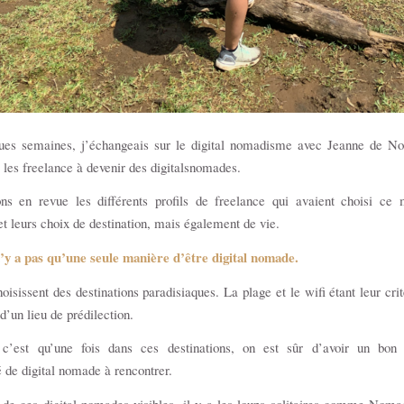
ques semaines, j’échangeais sur le digital nomadisme avec Jeanne de N
es freelance à devenir des digitalsnomades.
ns en revue les différents profils de freelance qui avaient choisi ce
 et leurs choix de destination, mais également de vie.
n’y a pas qu’une seule manière d’être
digital nomade.
isissent des destinations paradisiaques. La plage et le wifi étant leur crit
d’un lieu de prédilection.
 c’est qu’une fois dans ces destinations, on est sûr d’avoir un bon
de digital nomade à rencontrer.