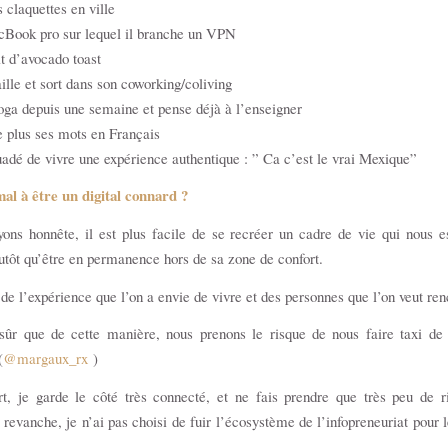
s claquettes en ville
cBook pro sur lequel il branche un VPN
it d’avocado toast
vaille et sort dans son coworking/coliving
 yoga depuis une semaine et pense déjà à l’enseigner
ve plus ses mots en Français
suadé de vivre une expérience authentique : ” Ca c’est le vrai Mexique”
mal à être un digital connard ?
ons honnête, il est plus facile de se recréer un cadre de vie qui nous e
lutôt qu’être en permanence hors de sa zone de confort.
de l’expérience que l’on a envie de vivre et des personnes que l’on veut ren
sûr que de cette manière, nous prenons le risque de nous faire taxi de 
(
@margaux_rx
)
t, je garde le côté très connecté, et ne fais prendre que très peu de 
revanche, je n’ai pas choisi de fuir l’écosystème de l’infopreneuriat pour l