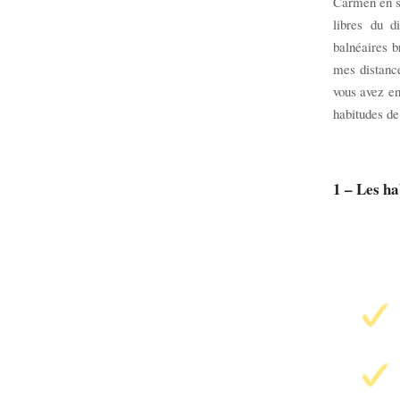
Carmen en so
libres du d
balnéaires b
mes distanc
vous avez en
habitudes de
1 – Les ha