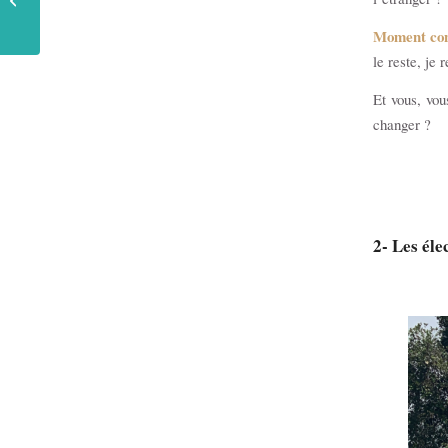
Nomade en 2025 ?
Moment con
le reste, je 
Et vous, vou
changer ?
2- Les éle