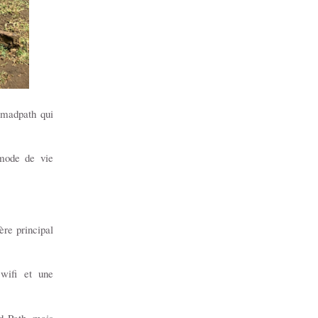
omadpath qui
 mode de vie
ère principal
 wifi et une