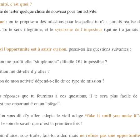
ité, c’est quoi ?
té de tester quelque chose de nouveau pour ton activité.
que
: on te proposera des missions pour lesquelles tu n’as jamais réalisé d
. Tu te sens illégitime, et le
syndrome de l’imposteur
(qui ne t’a jamais q
si l’opportunité est à saisir ou non
, poses-toi les questions suivantes :
on me paraît-elle “simplement” difficile OU impossible ?
tion me dit-elle d’y aller ?
ion de mon activité dépend-t-elle de ce type de mission ?
s réponses que tu fourniras à ces questions, il te sera plus facile de s
t une opportunité ou un “piège”.
“fake it until you make it”
tion vous dit d’y aller, adopte le vieil adage
 besoin de savoir que c’est ta première fois !
ne refuse pas une opportunité
oin d’aide, sous-traite, fais-toi aider, mais