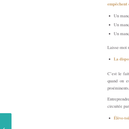
empêchent d
Un manqu
Un manq
Un manqu
Laisse-moi r
La dispon
C’est le fai
quand on es
proéminents,
Entreprendre
circuitée par
Élève-toi
[Cas pratique] Tristan
Duhamel : clarifier et