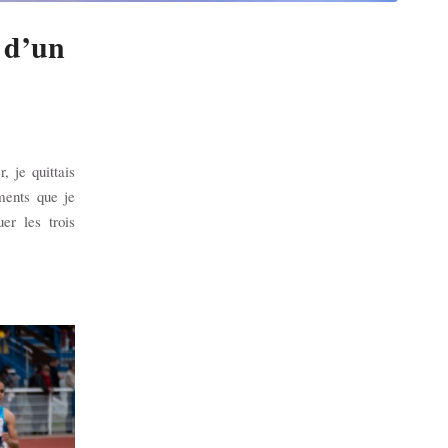
r d’un
, je quittais
ments que je
er les trois