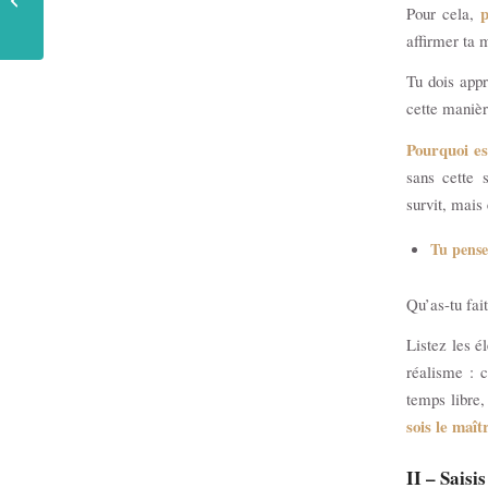
p
Pour cela,
mener de front deux
activités...
affirmer ta 
Tu dois app
cette manièr
Pourquoi es
sans cette s
survit, mais
Tu pense
Qu’as-tu fai
Listez les é
réalisme : 
temps libre,
sois le maît
II – Saisi