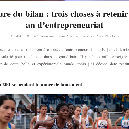
re du bilan : trois choses à reteni
an d’entrepreneuriat
/
/
/
18 juillet 2018
0 Commentaires
dans
A la une
,
Freelancing
par
Yéza Lucas
e, je conclus ma première année d’entrepreneuriat : le 19 juillet dernier
salarié pour me lancer dans le grand bain. Il y a bien mille enseigne
rer de cette belle et expérimentale année, mais j’ai décidé dete restitu
à 200 % pendant ta année de lancement