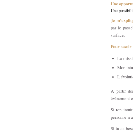
Une opportun
Une possibili
Je m’expli
par le passé
surface.
Pour savoir 
La missi
Mon intui
L’évolut
A partir de
événement es
Si ton intui
personne n’a
Si tu as bes