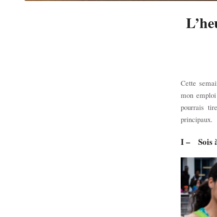
L’heu
Cette semain
mon emploi 
pourrais ti
principaux.
I – Sois 