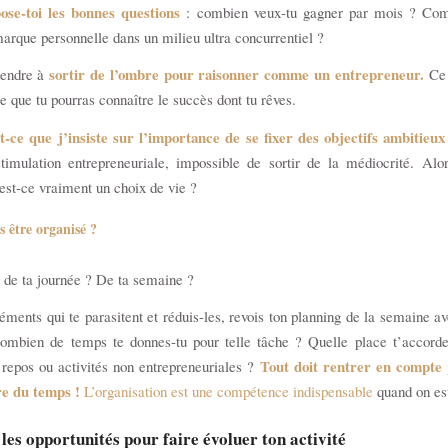
ose-toi les bonnes questions
: combien veux-tu gagner par mois ? Co
marque personnelle dans un milieu ultra concurrentiel ?
sortir de l’ombre pour raisonner comme un entrepreneur.
rendre à
Ce 
e que tu pourras connaître le succès dont tu rêves.
t-ce que j’insiste sur l’importance de se fixer des objectifs ambitieu
timulation entrepreneuriale, impossible de sortir de la médiocrité. Alo
 est-ce vraiment un choix de vie ?
s être organisé ?
t de ta journée ? De ta semaine ?
léments qui te parasitent et réduis-les, revois ton planning de la semaine av
combien de temps te donnes-tu pour telle tâche ? Quelle place t’accorde
Tout doit rentrer en compte
 repos ou activités non entrepreneuriales ?
re du temps !
L’organisation est une compétence indispensable
quand on est
s les opportunités pour faire évoluer ton activité