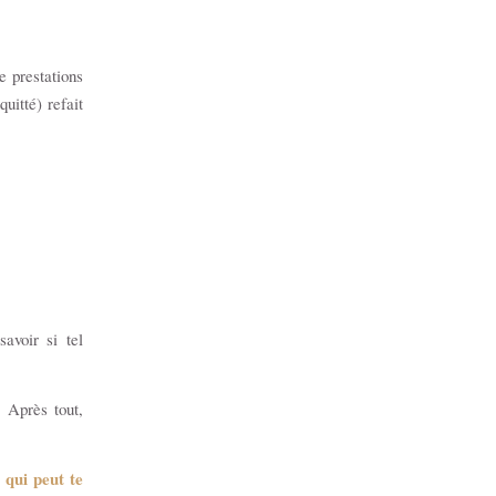
e prestations
uitté) refait
avoir si tel
.
Après tout,
 qui peut te