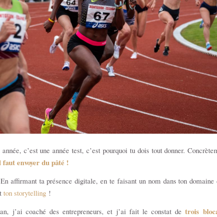
année, c’est une année test, c’est pourquoi tu dois tout donner. Concrète
l faut envoyer du pâté !
 affirmant ta présence digitale, en te faisant un nom dans ton domaine d
nt
ton storytelling
!
trois bloc
an, j’ai coaché des entrepreneurs, et j’ai fait le constat de