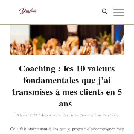
Coaching : les 10 valeurs
fondamentales que j’ai
transmises à mes clients en 5
ans
/
/
19 février 2022
dans
A la une
,
Cas clients
,
Coaching
par
Yéza Lucas
Cela fait maintenant 6 ans que je propose d’accompagner mes